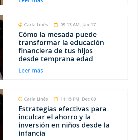
Leer más
Carla Linés
09:13 AM, Jan 17
Cómo la mesada puede
transformar la educación
financiera de tus hijos
desde temprana edad
Leer más
Carla Linés
11:15 PM, Dec 09
Estrategias efectivas para
inculcar el ahorro y la
inversión en niños desde la
infancia