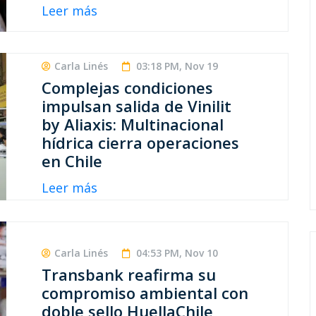
Leer más
Carla Linés
03:18 PM, Nov 19
Complejas condiciones
impulsan salida de Vinilit
by Aliaxis: Multinacional
hídrica cierra operaciones
en Chile
Leer más
Carla Linés
04:53 PM, Nov 10
Transbank reafirma su
compromiso ambiental con
doble sello HuellaChile