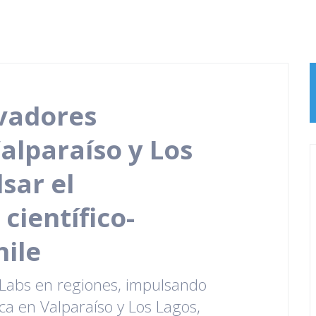
ovadores
alparaíso y Los
sar el
ientífico-
hile
pLabs en regiones, impulsando
ica en Valparaíso y Los Lagos,