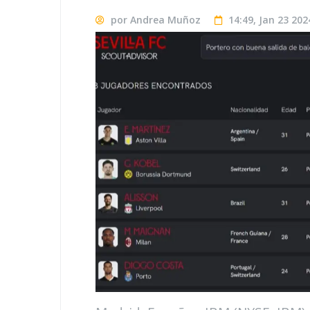
por Andrea Muñoz
14:49, Jan 23 202