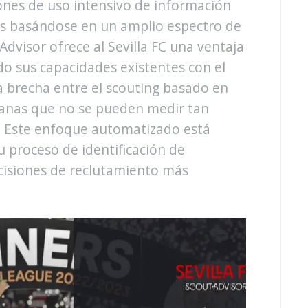
iones de uso intensivo de información
res basándose en un amplio espectro de
Advisor ofrece al Sevilla FC una ventaja
o sus capacidades existentes con el
la brecha entre el scouting basado en
manas que no se pueden medir tan
o. Este enfoque automatizado está
 proceso de identificación de
cisiones de reclutamiento más