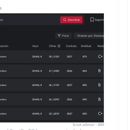
4
Scout advisor - IBM