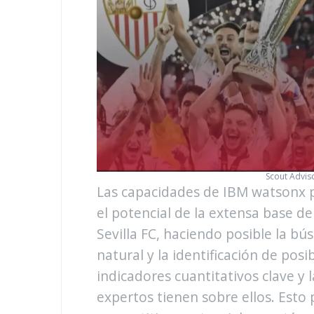
Scout Adviso
Las capacidades de IBM watsonx p
el potencial de la extensa base d
Sevilla FC, haciendo posible la 
natural y la identificación de posi
indicadores cuantitativos clave y 
expertos tienen sobre ellos. Esto 