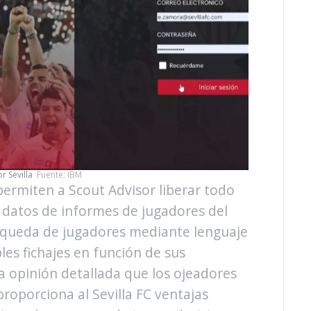
r Sevilla
Fuente: IBM
ermiten a Scout Advisor liberar todo
e datos de informes de jugadores del
búsqueda de jugadores mediante lenguaje
bles fichajes en función de sus
la opinión detallada que los ojeadores
proporciona al Sevilla FC ventajas